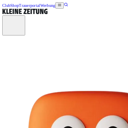
Club
Shop
Trauerportal
Werbung