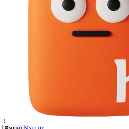
MENÜ
SUCHE