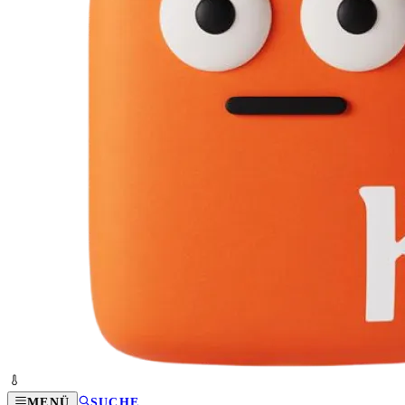
MENÜ
SUCHE