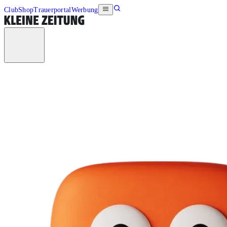
Club
Shop
Trauerportal
Werbung