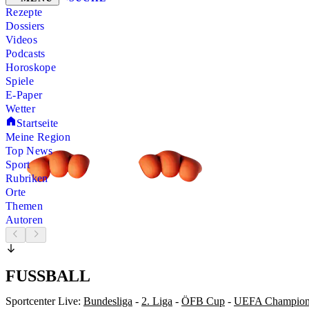
Rezepte
Dossiers
Videos
Podcasts
Horoskope
Spiele
E-Paper
Wetter
Startseite
Meine Region
Top News
Sport
Rubriken
Orte
Themen
Autoren
FUSSBALL
Sportcenter Live:
Bundesliga
-
2. Liga
-
ÖFB Cup
-
UEFA Champion