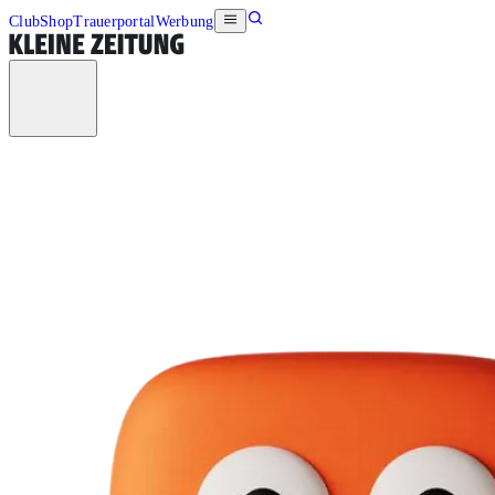
Club
Shop
Trauerportal
Werbung