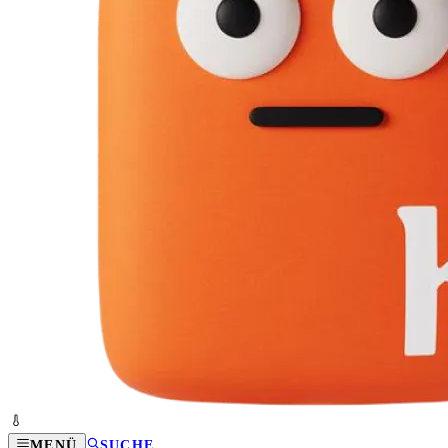
MENÜ
SUCHE