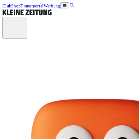
Club
Shop
Trauerportal
Werbung