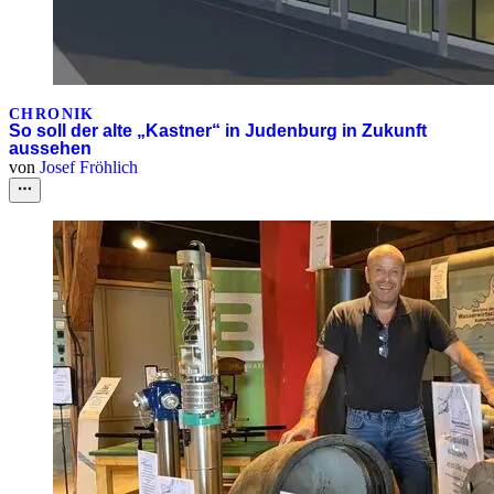
CHRONIK
So soll der alte „Kastner“ in Judenburg in Zukunft
aussehen
von
Josef Fröhlich