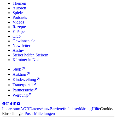
Themen
Autoren
Spiele
Podcasts
Videos
Rezepte
E-Paper
Club
Gewinnspiele
Newsletter
Archiv
Steirer helfen Steirern
Kärntner in Not
Shop
Auktion
Kinderzeitung
Trauerportal
Partnersuche
Werbung
Impressum
AGB
Datenschutz
Barrierefreiheitserklärung
Hilfe
Cookie-
Einstellungen
Push-Mitteilungen