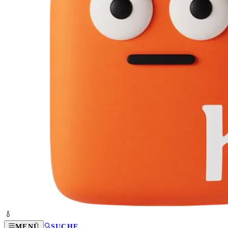
MENÜ
SUCHE