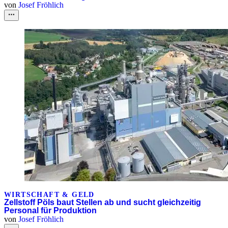
von
Josef Fröhlich
WIRTSCHAFT & GELD
Zellstoff Pöls baut Stellen ab und sucht gleichzeitig
Personal für Produktion
von
Josef Fröhlich