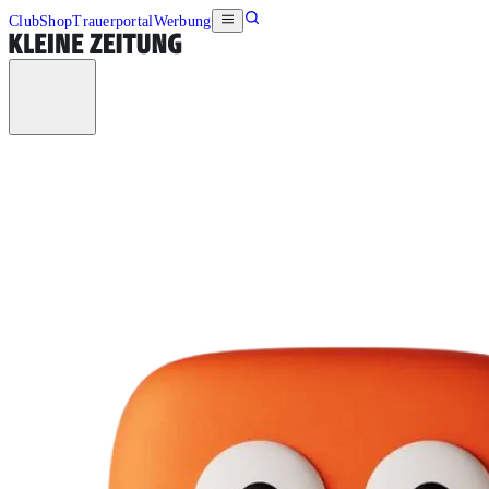
Club
Shop
Trauerportal
Werbung