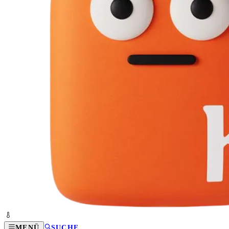
MENÜ
SUCHE