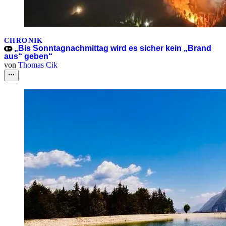
CHRONIK
„Bis Sonntagnachmittag wird es sicher kein „Brand
aus“ geben“
von
Thomas Cik