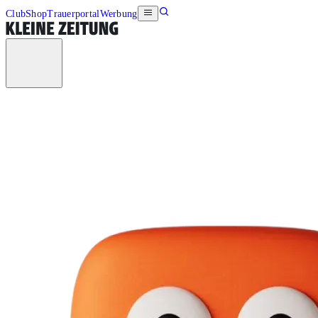
Club
Shop
Trauerportal
Werbung