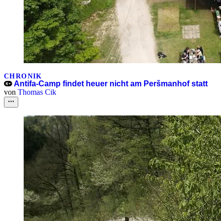
CHRONIK
Antifa-Camp findet heuer nicht am Peršmanhof statt
von
Thomas Cik