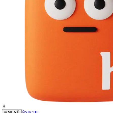
MENÜ
SUCHE