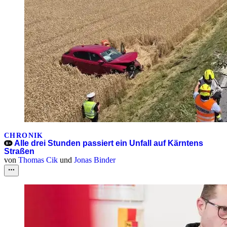
CHRONIK
Alle drei Stunden passiert ein Unfall auf Kärntens
Straßen
von
Thomas Cik
und
Jonas Binder