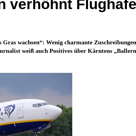
n verhöhnt Flughafe
as Gras wachsen“: Wenig charmante Zuschreibungen
rnalist weiß auch Positives über Kärntens „Ballerm