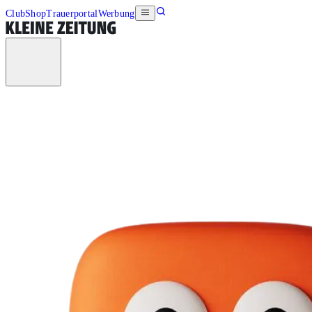
Club
Shop
Trauerportal
Werbung