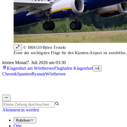
© IMAGO/Björn Trotzki
Einer der wichtigsten Flüge für den Kärnten-Airport ist zweifell
letzten Monat
7. Juli 2026 um 03:30
Klagenfurt am Wörthersee
Flughafen Klagenfurt
+4
Chronik
Spanien
Ryanair
Wörthersee
Abonnent:in werden
Rubriken
Orte