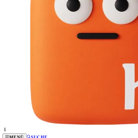
MENÜ
SUCHE