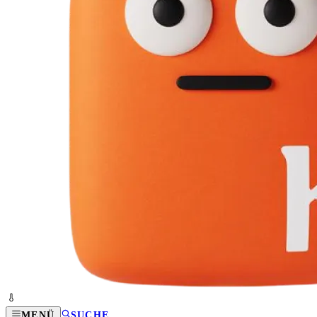
MENÜ
SUCHE