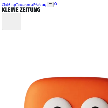
Club
Shop
Trauerportal
Werbung