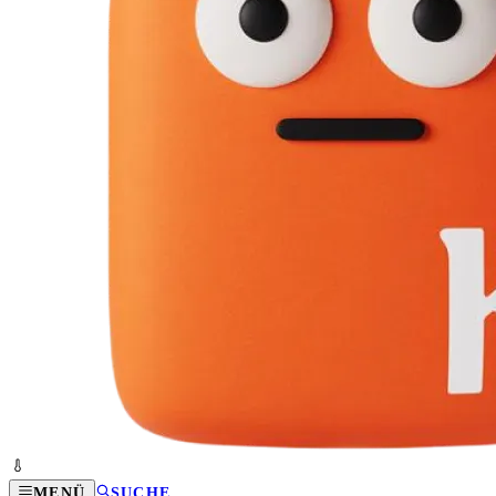
MENÜ
SUCHE