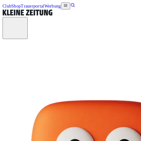
Club
Shop
Trauerportal
Werbung