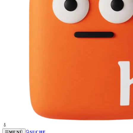
MENÜ
SUCHE