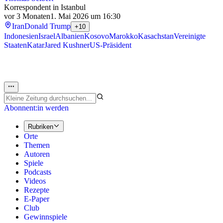
Korrespondent in Istanbul
vor 3 Monaten
1. Mai 2026 um 16:30
Iran
Donald Trump
+10
Indonesien
Israel
Albanien
Kosovo
Marokko
Kasachstan
Vereinigte
Staaten
Katar
Jared Kushner
US-Präsident
Abonnent:in werden
Rubriken
Orte
Themen
Autoren
Spiele
Podcasts
Videos
Rezepte
E-Paper
Club
Gewinnspiele