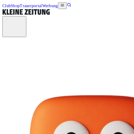
Club
Shop
Trauerportal
Werbung