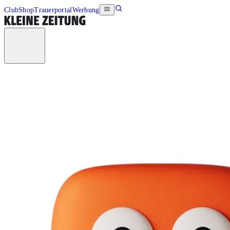
Club
Shop
Trauerportal
Werbung