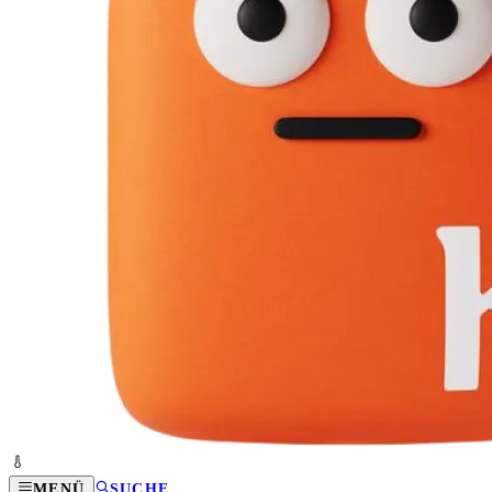
MENÜ
SUCHE