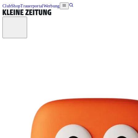
Club
Shop
Trauerportal
Werbung