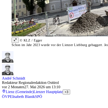
© KLZ / Egger
Schon im Jahr 2023 wurde vor der Lienzer Liebburg gebaggert. Jed
André Schmidt
Redakteur Regionalredaktion Osttirol
vor 2 Monaten
27. Mai 2026 um 13:10
Lienz (Gemeinde)
Lienzer Hauptplatz
+3
ÖVP
Elisabeth Blanik
SPÖ