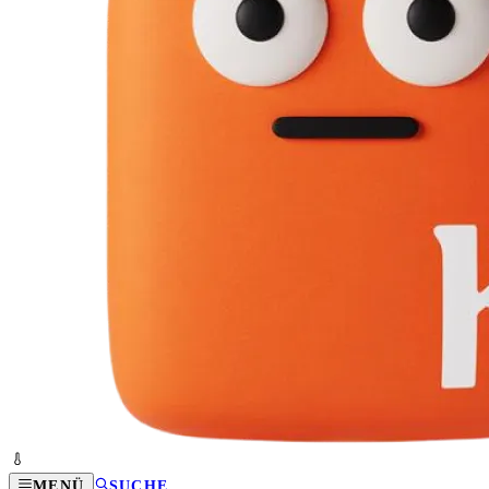
MENÜ
SUCHE