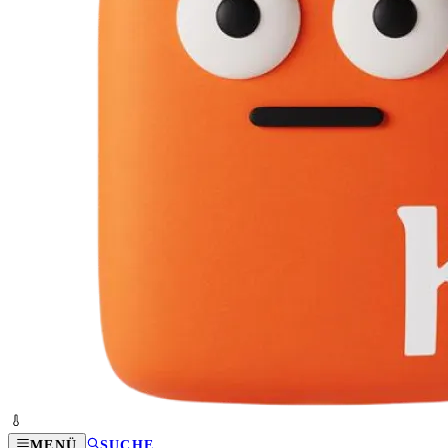
MENÜ
SUCHE