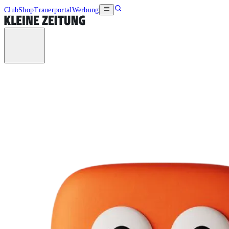
Club
Shop
Trauerportal
Werbung