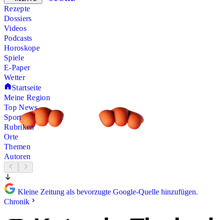
Rezepte
Dossiers
Videos
Podcasts
Horoskope
Spiele
E-Paper
Wetter
Startseite
Meine Region
Top News
Sport
Rubriken
Orte
Themen
Autoren
Kleine Zeitung als bevorzugte Google-Quelle hinzufügen.
Chronik