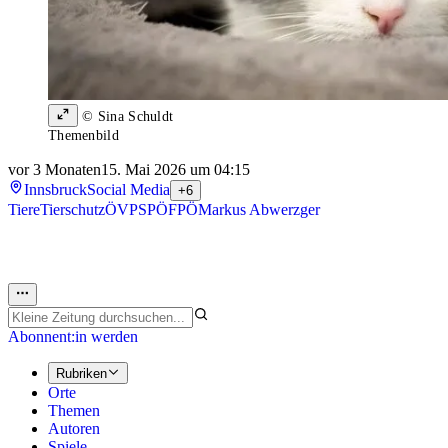
© Sina Schuldt
Themenbild
vor 3 Monaten
15. Mai 2026 um 04:15
Innsbruck
Social Media
+6
Tiere
Tierschutz
ÖVP
SPÖ
FPÖ
Markus Abwerzger
Abonnent:in werden
Rubriken
Orte
Themen
Autoren
Spiele