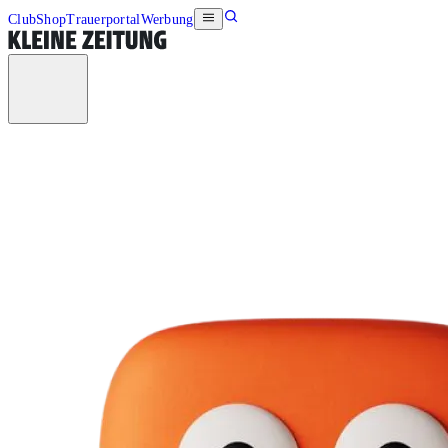
Club
Shop
Trauerportal
Werbung