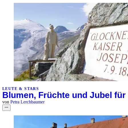
LEUTE & STARS
Blumen, Früchte und Jubel für
von
Petra Lerchbaumer