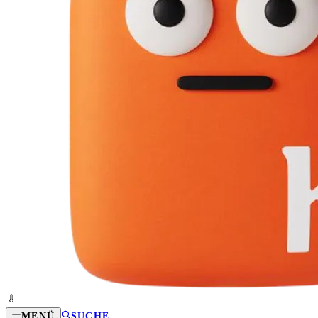
MENÜ
SUCHE