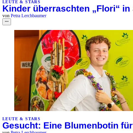
LEUTE & STARS
Kinder überraschten „Flori“ in 
von
Petra Lerchbaumer
LEUTE & STARS
Gesucht: Eine Blumenbotin für
von
Petra Lerchbaumer