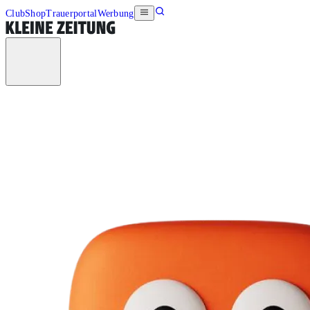
Club
Shop
Trauerportal
Werbung