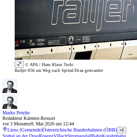
© APA / Hans Klaus Techt
Railjet 856 am Weg nach Spittal/Drau gestrandet
Marko Petelin
Redakteur Kärnten-Ressort
vor 3 Monaten
9. Mai 2026 um 12:44
Lienz (Gemeinde)
Österreichische Bundesbahnen (ÖBB)
+6
Spittal an der Drau
Rosegg
Villach
Stromausfall
Bahn
Koralmbahn