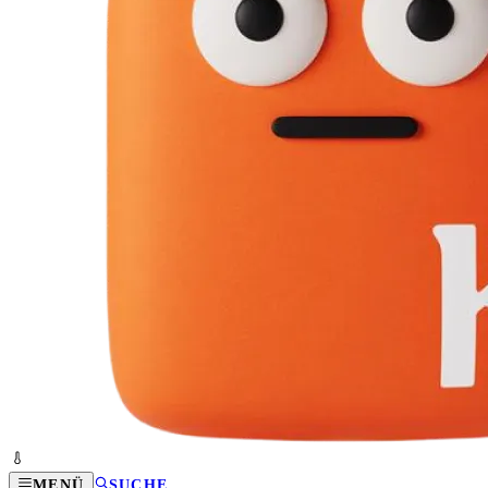
MENÜ
SUCHE