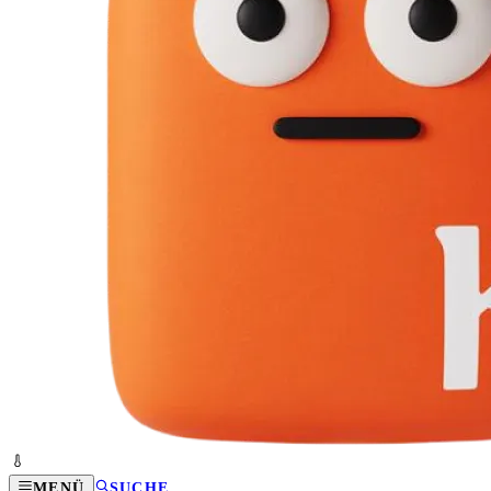
MENÜ
SUCHE