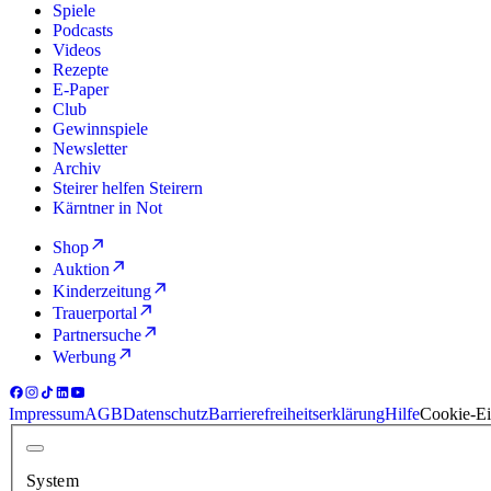
Spiele
Podcasts
Videos
Rezepte
E-Paper
Club
Gewinnspiele
Newsletter
Archiv
Steirer helfen Steirern
Kärntner in Not
Shop
Auktion
Kinderzeitung
Trauerportal
Partnersuche
Werbung
Impressum
AGB
Datenschutz
Barrierefreiheitserklärung
Hilfe
Cookie-Ei
System