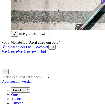
© Pajman/Symbolbild
vor 3 Monaten
30. April 2026 um 05:34
Spittal an der Drau
E-Scooter
+3
Weißensee
Weißensee
Alkohol
Abonnent:in werden
Rubriken
Orte
Themen
Autoren