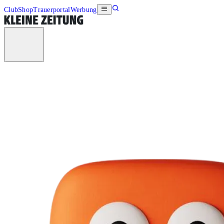
Club
Shop
Trauerportal
Werbung