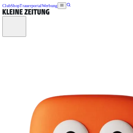
Club
Shop
Trauerportal
Werbung