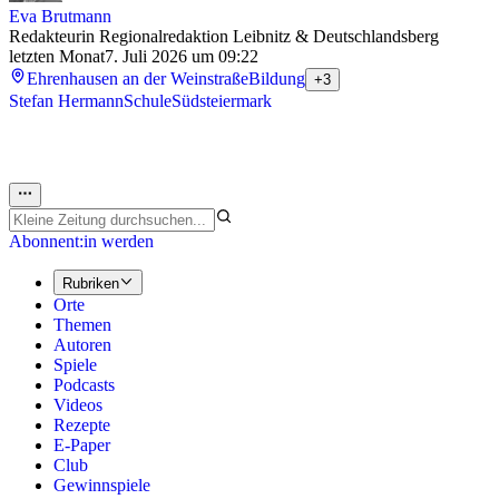
Eva Brutmann
Redakteurin Regionalredaktion Leibnitz & Deutschlandsberg
letzten Monat
7. Juli 2026 um 09:22
Ehrenhausen an der Weinstraße
Bildung
+3
Stefan Hermann
Schule
Südsteiermark
Abonnent:in werden
Rubriken
Orte
Themen
Autoren
Spiele
Podcasts
Videos
Rezepte
E-Paper
Club
Gewinnspiele