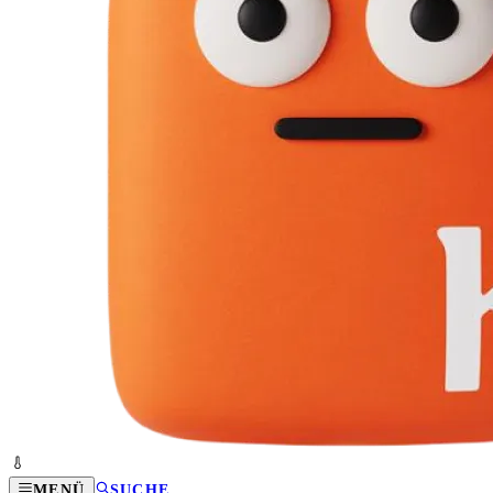
MENÜ
SUCHE