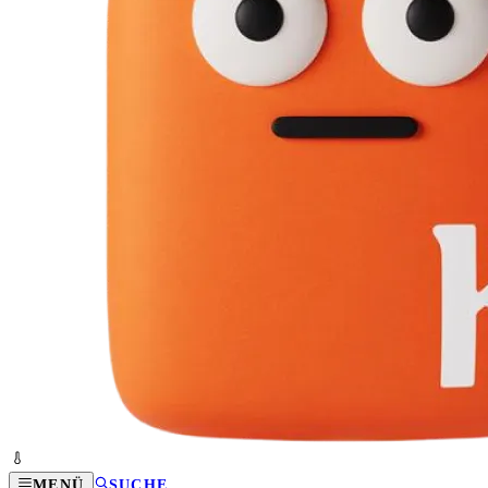
MENÜ
SUCHE