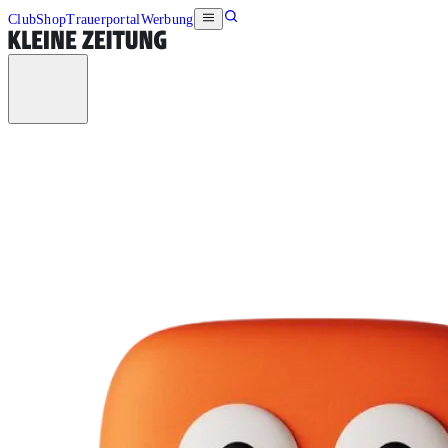
Club
Shop
Trauerportal
Werbung