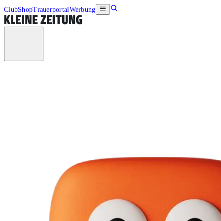
Club
Shop
Trauerportal
Werbung