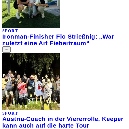
SPORT
Ironman-Finisher Flo Strießnig: „War
zuletzt eine Art Fiebertraum“
SPORT
Austria-Coach in der Viererrolle, Keeper
kann auch auf die harte Tour