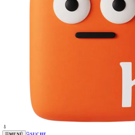
MENÜ
SUCHE