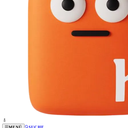
MENÜ
SUCHE