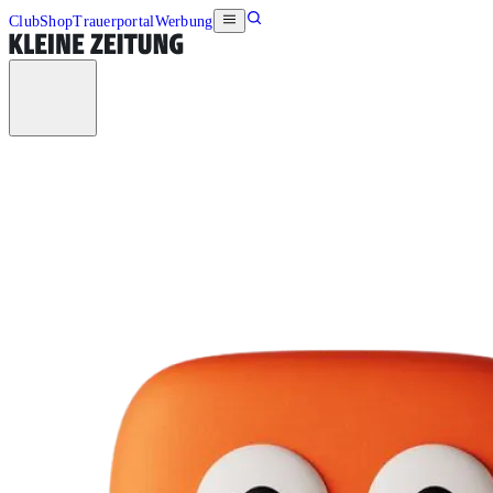
Club
Shop
Trauerportal
Werbung