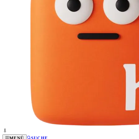
MENÜ
SUCHE