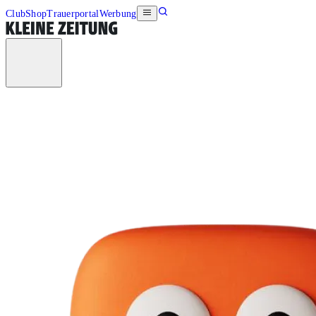
Club
Shop
Trauerportal
Werbung