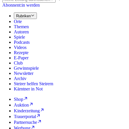
Abonnent:in werden
Rubriken
Orte
Themen
Autoren
Spiele
Podcasts
Videos
Rezepte
E-Paper
Club
Gewinnspiele
Newsletter
Archiv
Steirer helfen Steirern
Kärntner in Not
Shop
Auktion
Kinderzeitung
Trauerportal
Partnersuche
Werbung