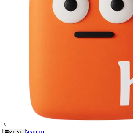
MENÜ
SUCHE