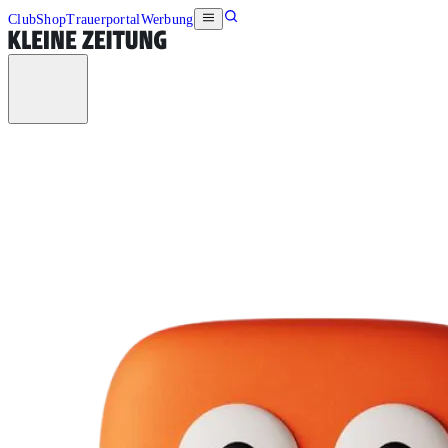
Club
Shop
Trauerportal
Werbung