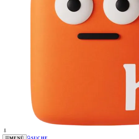
MENÜ
SUCHE