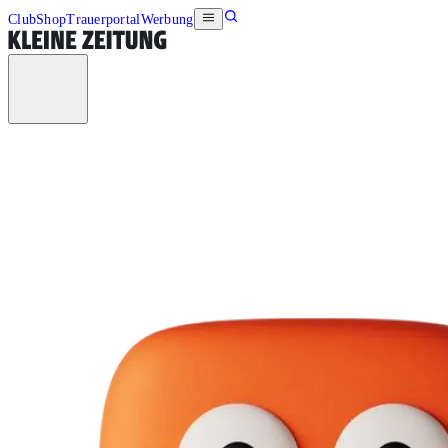
Club
Shop
Trauerportal
Werbung