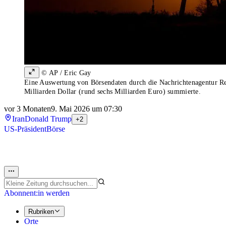
© AP / Eric Gay
Eine Auswertung von Börsendaten durch die Nachrichtenagentur Reut
Milliarden Dollar (rund sechs Milliarden Euro) summierte.
vor 3 Monaten
9. Mai 2026 um 07:30
Iran
Donald Trump
+2
US-Präsident
Börse
Abonnent:in werden
Rubriken
Orte