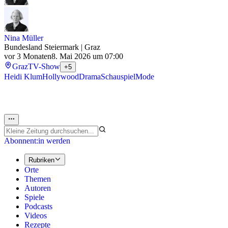
Nina Müller
Bundesland Steiermark | Graz
vor 3 Monaten
8. Mai 2026 um 07:00
Graz
TV-Show
+5
Heidi Klum
Hollywood
Drama
Schauspiel
Mode
Abonnent:in werden
Rubriken
Orte
Themen
Autoren
Spiele
Podcasts
Videos
Rezepte