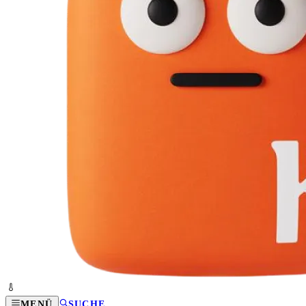
MENÜ
SUCHE