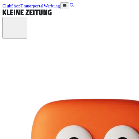
Club
Shop
Trauerportal
Werbung