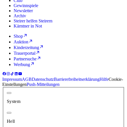
Club
Gewinnspiele
Newsletter
Archiv
Steirer helfen Steirern
Kärntner in Not
Shop
Auktion
Kinderzeitung
Trauerportal
Partnersuche
Werbung
Impressum
AGB
Datenschutz
Barrierefreiheitserklärung
Hilfe
Cookie-
Einstellungen
Push-Mitteilungen
System
Hell