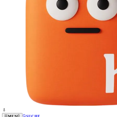
MENÜ
SUCHE