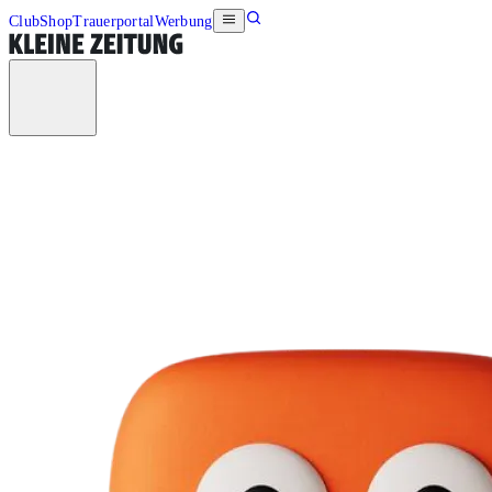
Club
Shop
Trauerportal
Werbung