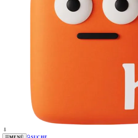
MENÜ
SUCHE