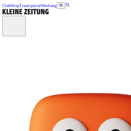
Club
Shop
Trauerportal
Werbung