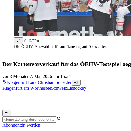
© GEPA
Die ÖEHV-Auswahl trifft am Samstag auf Slowenien
Der Kartenvorverkauf für das ÖEHV-Testspiel gege
vor 3 Monaten
7. Mai 2026 um 15:24
Klagenfurt Land
Christian Scheider
+3
Klagenfurt am Wörthersee
Schweiz
Eishockey
Abonnent:in werden