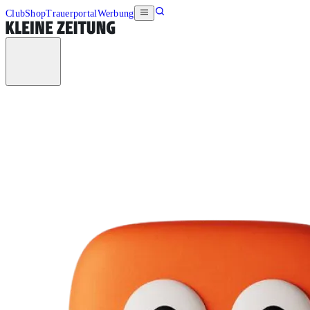
Club
Shop
Trauerportal
Werbung