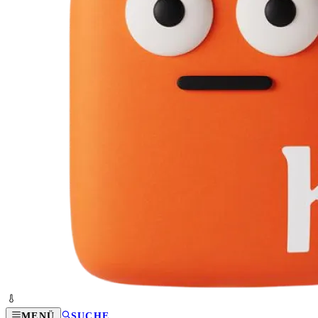
MENÜ
SUCHE