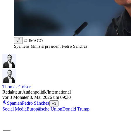
© IMAGO
Spaniens Ministerpräsident Pedro Sánchez
Thomas Golser
Redakteur Außenpolitik/International
vor 3 Monaten
8. Mai 2026 um 09:30
Spanien
Pedro Sánchez
+3
Social Media
Europäische Union
Donald Trump