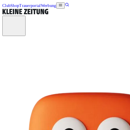
Club
Shop
Trauerportal
Werbung