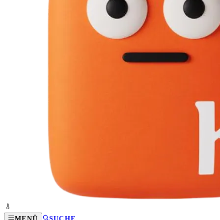
MENÜ
SUCHE