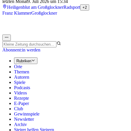
letzten Monat
9. Juli 2026 um 15:34
Heiligenblut am Großglockner
Radsport
+2
Franz Klammer
Großglockner
Abonnent:in werden
Rubriken
Orte
Themen
Autoren
Spiele
Podcasts
Videos
Rezepte
E-Paper
Club
Gewinnspiele
Newsletter
Archiv
Steirer helfen Steirern