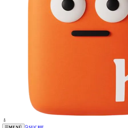
MENÜ
SUCHE