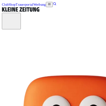
Club
Shop
Trauerportal
Werbung