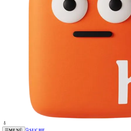
MENÜ
SUCHE