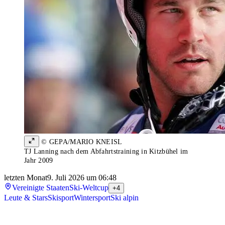
© GEPA/MARIO KNEISL
TJ Lanning nach dem Abfahrtstraining in Kitzbühel im
Jahr 2009
letzten Monat
9. Juli 2026 um 06:48
Vereinigte Staaten
Ski-Weltcup
+4
Leute & Stars
Skisport
Wintersport
Ski alpin