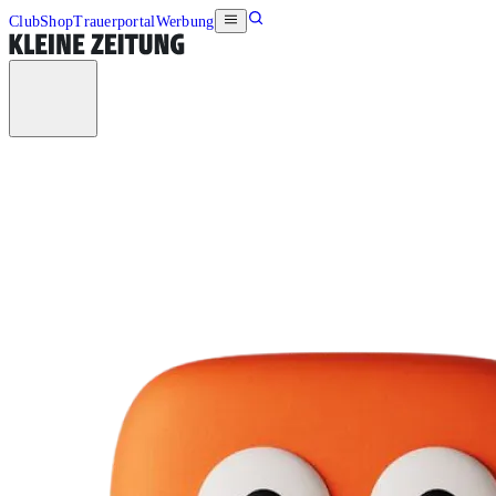
Club
Shop
Trauerportal
Werbung