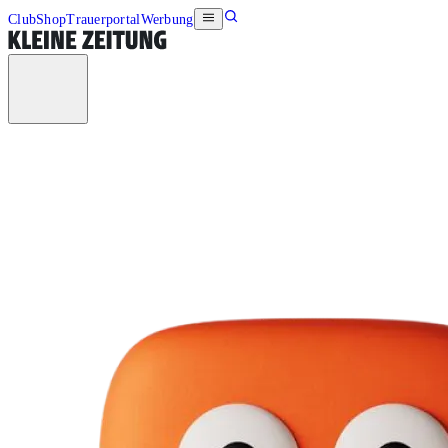
Club
Shop
Trauerportal
Werbung