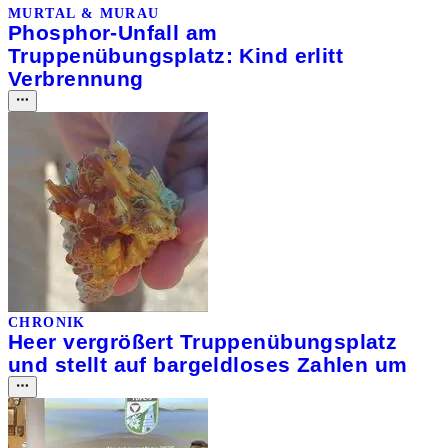
MURTAL & MURAU
Phosphor-Unfall am
Truppenübungsplatz: Kind erlitt
Verbrennung
CHRONIK
Heer vergrößert Truppenübungsplatz
und stellt auf bargeldloses Zahlen um