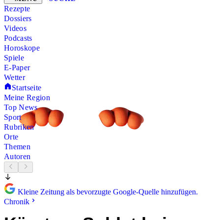
Rezepte
Dossiers
Videos
Podcasts
Horoskope
Spiele
E-Paper
Wetter
Startseite
Meine Region
Top News
Sport
Rubriken
Orte
Themen
Autoren
Kleine Zeitung als bevorzugte Google-Quelle hinzufügen.
Chronik