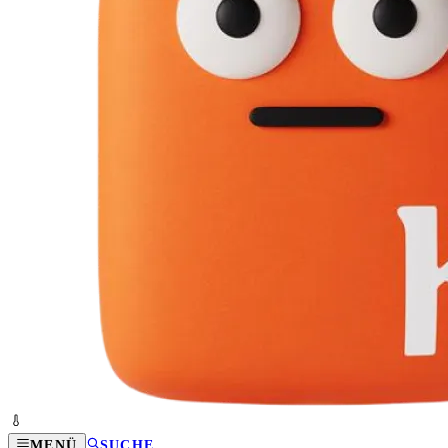
MENÜ
SUCHE