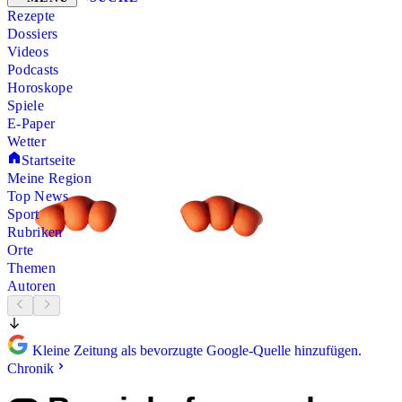
Rezepte
Dossiers
Videos
Podcasts
Horoskope
Spiele
E-Paper
Wetter
Startseite
Meine Region
Top News
Sport
Rubriken
Orte
Themen
Autoren
Kleine Zeitung als bevorzugte Google-Quelle hinzufügen.
Chronik