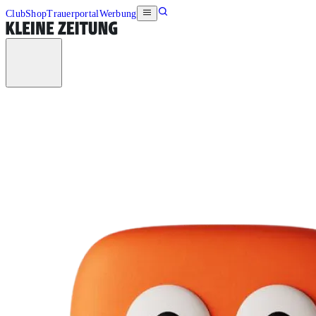
Club
Shop
Trauerportal
Werbung