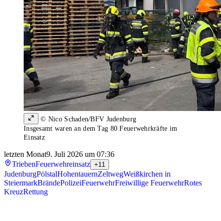
© Nico Schaden/BFV Judenburg
Insgesamt waren an dem Tag 80 Feuerwehrkräfte im
Einsatz
letzten Monat
9. Juli 2026 um 07:36
Trieben
Feuerwehreinsatz
+11
Judenburg
Pölstal
Hohentauern
Zeltweg
Weißkirchen in
Steiermark
Brände
Polizei
Feuerwehr
Freiwillige Feuerwehr
Rotes
Kreuz
Rettung