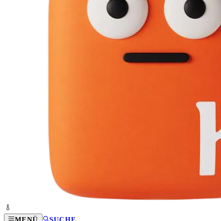
MENÜ
SUCHE