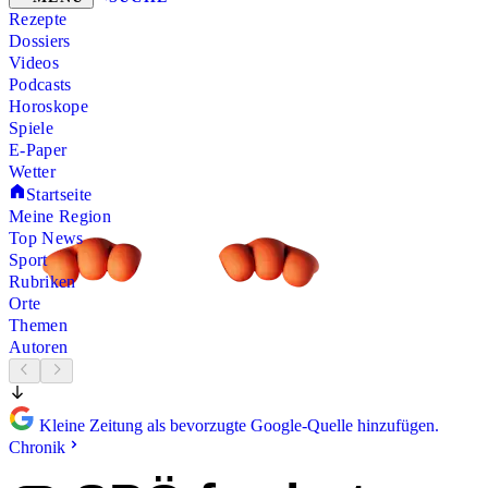
Rezepte
Dossiers
Videos
Podcasts
Horoskope
Spiele
E-Paper
Wetter
Startseite
Meine Region
Top News
Sport
Rubriken
Orte
Themen
Autoren
Kleine Zeitung als bevorzugte Google-Quelle hinzufügen.
Chronik