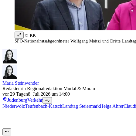
© KK
SPÖ-Nationalratsabgeordneter Wolfgang Moitzi und Dritte Landtagsp
Maria Steinwender
Redakteurin Regionalredaktion Murtal & Murau
vor 29 Tagen
8. Juli 2026 um 14:00
Judenburg
Verkehr
+6
Niederwölz
Teufenbach-Katsch
Landtag Steiermark
Helga Ahrer
Claud