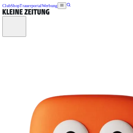
Club
Shop
Trauerportal
Werbung