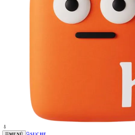
MENÜ
SUCHE