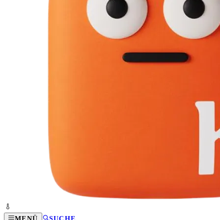
MENÜ
SUCHE