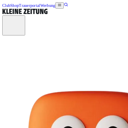
Club
Shop
Trauerportal
Werbung