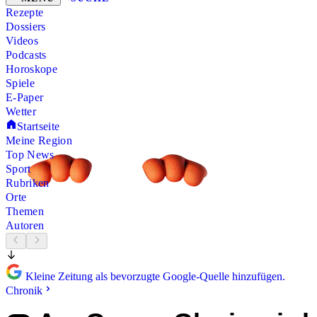
Rezepte
Dossiers
Videos
Podcasts
Horoskope
Spiele
E-Paper
Wetter
Startseite
Meine Region
Top News
Sport
Rubriken
Orte
Themen
Autoren
Kleine Zeitung als bevorzugte Google-Quelle hinzufügen.
Chronik