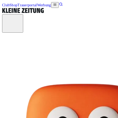
Club
Shop
Trauerportal
Werbung