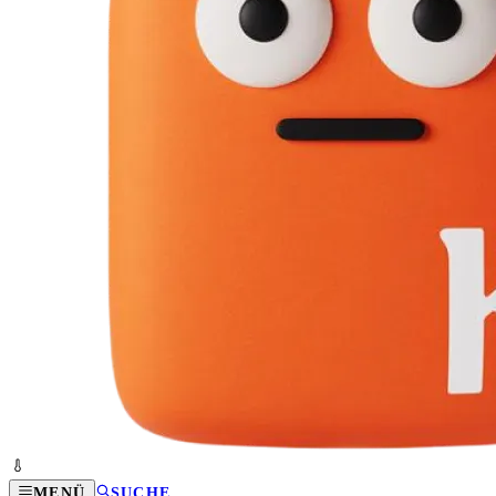
MENÜ
SUCHE