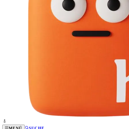
MENÜ
SUCHE