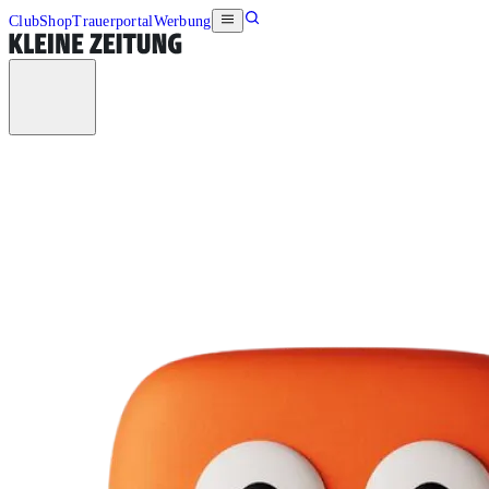
Club
Shop
Trauerportal
Werbung