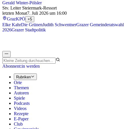
Gerald Winter-Pölsler
Stv. Leiter Steiermark-Ressort
letzten Monat
7. Juli 2026 um 16:00
Graz
KPÖ
+5
Elke Kahr
Die Grünen
Judith Schwentner
Grazer Gemeinderatswahl
2026
Grazer Stadtpolitik
Abonnent:in werden
Rubriken
Orte
Themen
Autoren
Spiele
Podcasts
Videos
Rezepte
E-Paper
Club