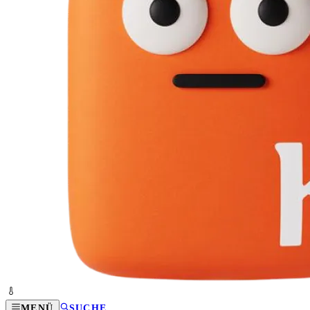
MENÜ
SUCHE