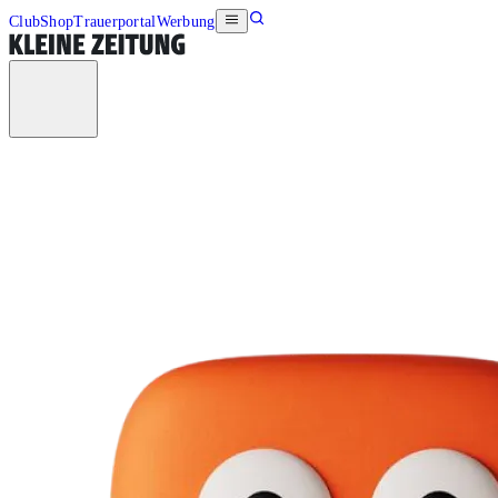
Club
Shop
Trauerportal
Werbung