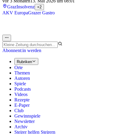
vor 3 Monaten
13. Mai 2026 um 08:01
Graz
Insolvenz
+2
AKV Europa
Grazer Gastro
Abonnent:in werden
Rubriken
Orte
Themen
Autoren
Spiele
Podcasts
Videos
Rezepte
E-Paper
Club
Gewinnspiele
Newsletter
Archiv
Steirer helfen Steirern