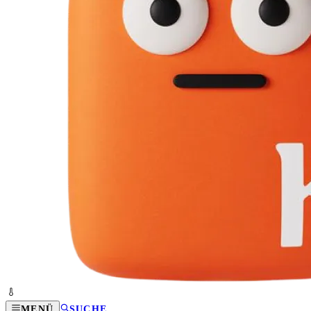
MENÜ
SUCHE