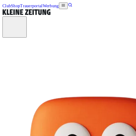
Club
Shop
Trauerportal
Werbung