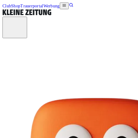
Club
Shop
Trauerportal
Werbung