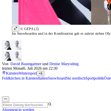
© GEPA (2)
Im Snowboarden und in der Kombination gab es zuletzt sieben Ol
Von
David Baumgartner
und
Denise Maryodnig
letzten Monat
6. Juli 2026 um 22:30
Kärnten
Wintersport
+6
Feldkirchen in Kärnten
Italien
Snowboard
Ski nordisch
Sportpolitik
Öste
Abonnent:in werden