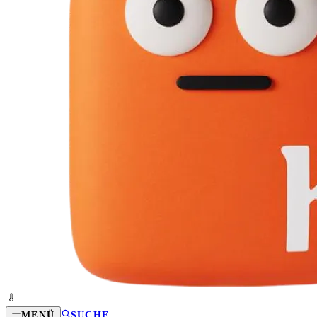
MENÜ
SUCHE