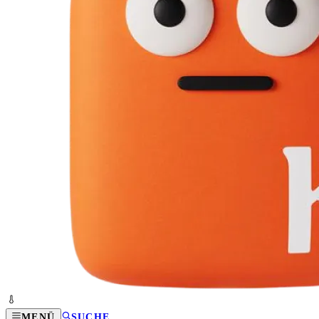
MENÜ
SUCHE