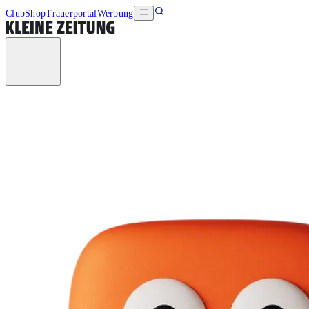
Club
Shop
Trauerportal
Werbung