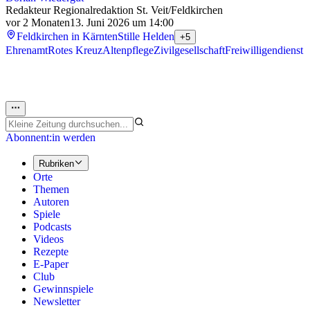
Redakteur Regionalredaktion St. Veit/Feldkirchen
vor 2 Monaten
13. Juni 2026 um 14:00
Feldkirchen in Kärnten
Stille Helden
+5
Ehrenamt
Rotes Kreuz
Altenpflege
Zivilgesellschaft
Freiwilligendienst
Abonnent:in werden
Rubriken
Orte
Themen
Autoren
Spiele
Podcasts
Videos
Rezepte
E-Paper
Club
Gewinnspiele
Newsletter