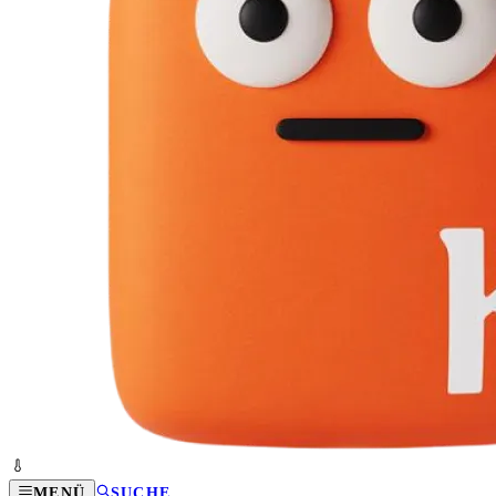
MENÜ
SUCHE