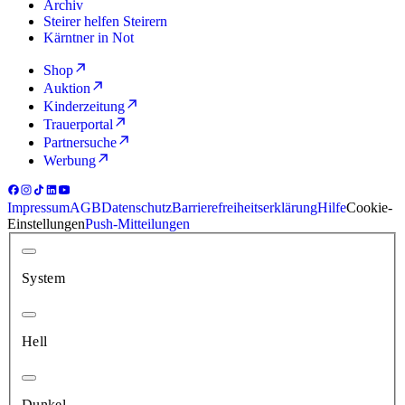
Archiv
Steirer helfen Steirern
Kärntner in Not
Shop
Auktion
Kinderzeitung
Trauerportal
Partnersuche
Werbung
Impressum
AGB
Datenschutz
Barrierefreiheitserklärung
Hilfe
Cookie-
Einstellungen
Push-Mitteilungen
System
Hell
Dunkel