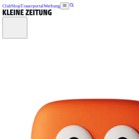
Club
Shop
Trauerportal
Werbung