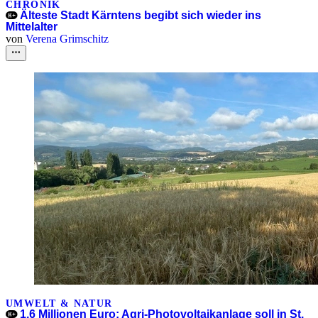
CHRONIK
Älteste Stadt Kärntens begibt sich wieder ins
Mittelalter
von
Verena Grimschitz
UMWELT & NATUR
1,6 Millionen Euro: Agri-Photovoltaikanlage soll in St.