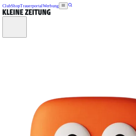
Club
Shop
Trauerportal
Werbung