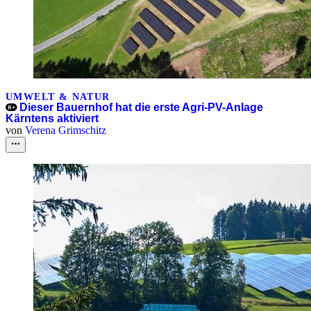
UMWELT & NATUR
Dieser Bauernhof hat die erste Agri-PV-Anlage
Kärntens aktiviert
von
Verena Grimschitz