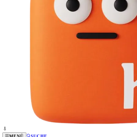
MENÜ
SUCHE