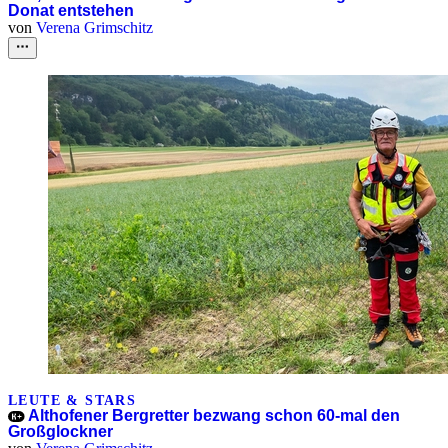
Donat entstehen
von
Verena Grimschitz
LEUTE & STARS
Althofener Bergretter bezwang schon 60-mal den
Großglockner