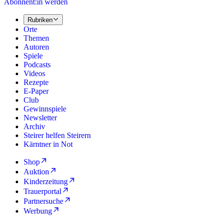
Abonnent:in werden
Rubriken
Orte
Themen
Autoren
Spiele
Podcasts
Videos
Rezepte
E-Paper
Club
Gewinnspiele
Newsletter
Archiv
Steirer helfen Steirern
Kärntner in Not
Shop
Auktion
Kinderzeitung
Trauerportal
Partnersuche
Werbung