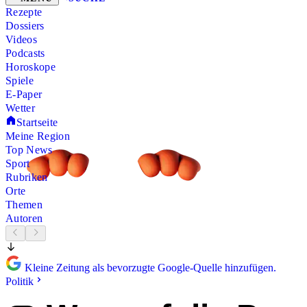
Rezepte
Dossiers
Videos
Podcasts
Horoskope
Spiele
E-Paper
Wetter
Startseite
Meine Region
Top News
Sport
Rubriken
Orte
Themen
Autoren
Kleine Zeitung als bevorzugte Google-Quelle hinzufügen.
Politik