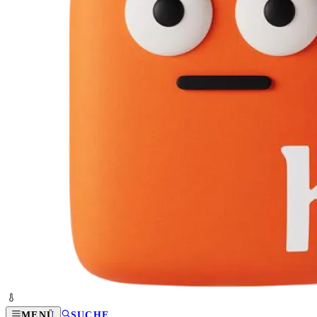
MENÜ
SUCHE