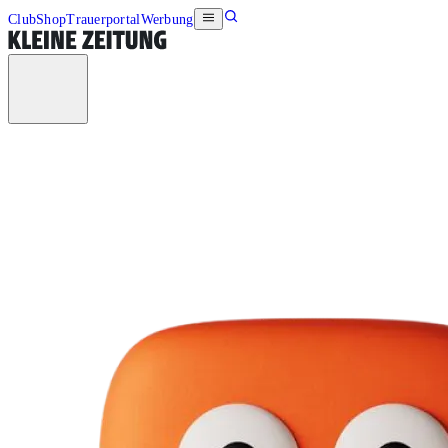
Club
Shop
Trauerportal
Werbung