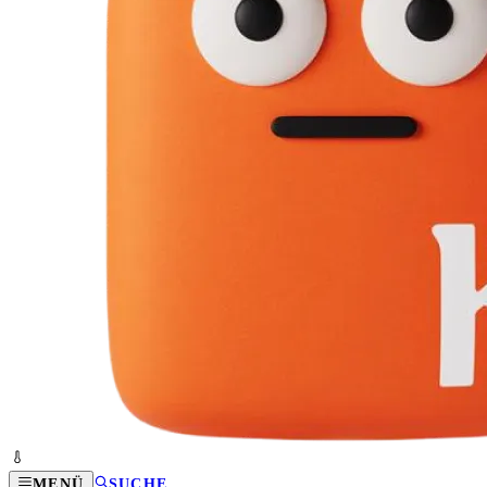
MENÜ
SUCHE