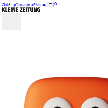
Club
Shop
Trauerportal
Werbung