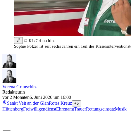
© KL/Grimschitz
Sophie Polzer ist seit sechs Jahren ein Teil des Kriseninterventions
Verena Grimschitz
Redakteurin
vor 2 Monaten
6. Juni 2026 um 16:00
Sankt Veit an der Glan
Rotes Kreuz
+6
Hüttenberg
Freiwilligendienst
Ehrenamt
Trauer
Rettungseinsatz
Musik