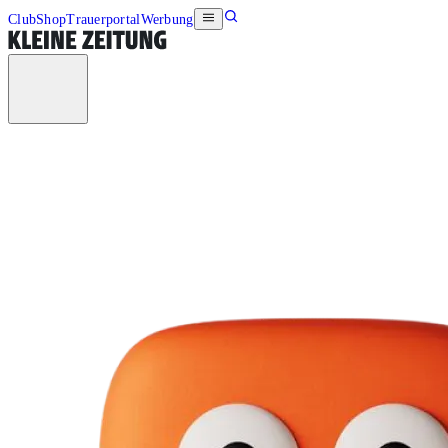
Club
Shop
Trauerportal
Werbung