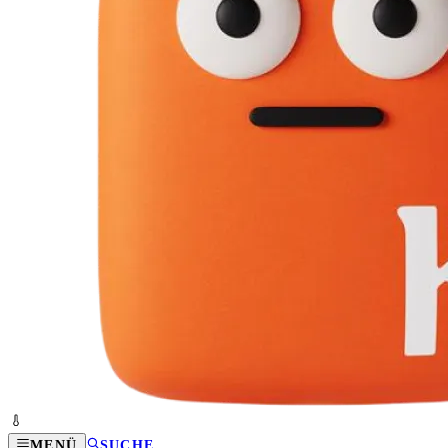
MENÜ
SUCHE