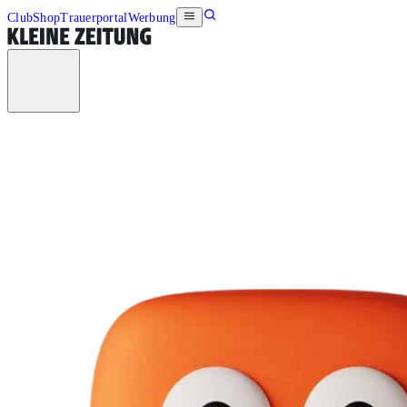
Club
Shop
Trauerportal
Werbung