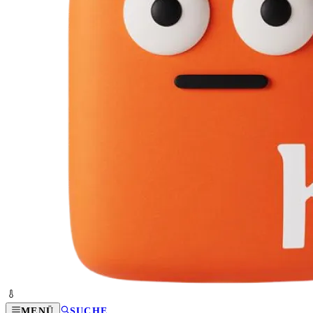
MENÜ
SUCHE