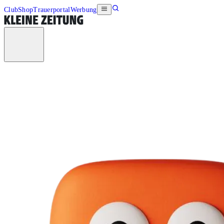
Club
Shop
Trauerportal
Werbung