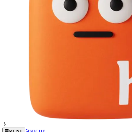
MENÜ
SUCHE