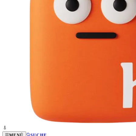
MENÜ
SUCHE