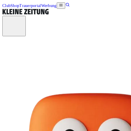
Club
Shop
Trauerportal
Werbung