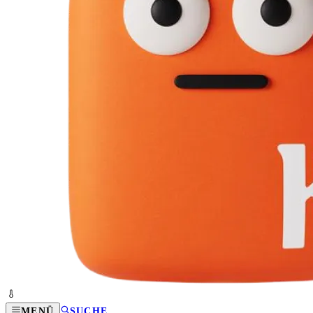
MENÜ
SUCHE