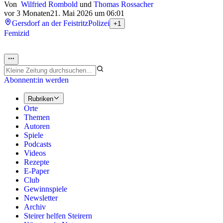
Von
Wilfried Rombold
und
Thomas Rossacher
vor 3 Monaten
21. Mai 2026 um 06:01
Gersdorf an der Feistritz
Polizei
+1
Femizid
Abonnent:in werden
Rubriken
Orte
Themen
Autoren
Spiele
Podcasts
Videos
Rezepte
E-Paper
Club
Gewinnspiele
Newsletter
Archiv
Steirer helfen Steirern