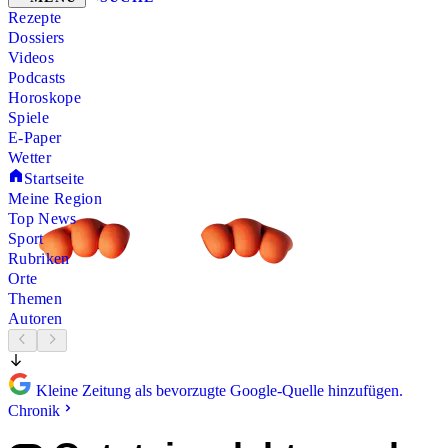
Rezepte
Dossiers
Videos
Podcasts
Horoskope
Spiele
E-Paper
Wetter
Startseite
Meine Region
Top News
Sport
Rubriken
Orte
Themen
Autoren
Kleine Zeitung als bevorzugte Google-Quelle hinzufügen.
Chronik