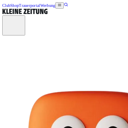
Club
Shop
Trauerportal
Werbung