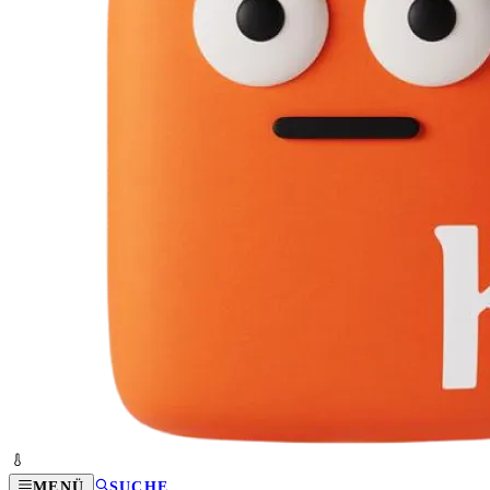
MENÜ
SUCHE