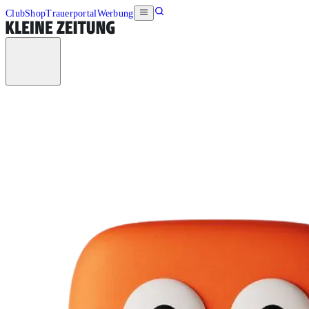
Club
Shop
Trauerportal
Werbung